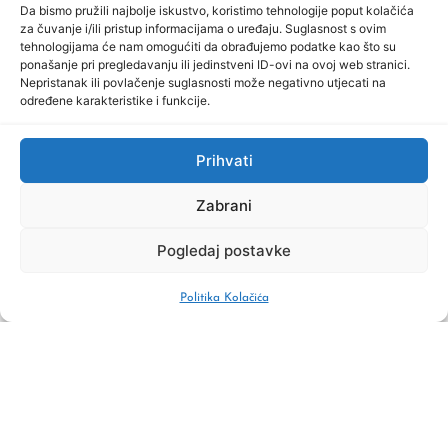
Da bismo pružili najbolje iskustvo, koristimo tehnologije poput kolačića
za čuvanje i/ili pristup informacijama o uređaju. Suglasnost s ovim
tehnologijama će nam omogućiti da obrađujemo podatke kao što su
ponašanje pri pregledavanju ili jedinstveni ID-ovi na ovoj web stranici.
Nepristanak ili povlačenje suglasnosti može negativno utjecati na
određene karakteristike i funkcije.
Prihvati
Zabrani
Pogledaj postavke
Politika Kolačića
Podjelite ovaj projekt