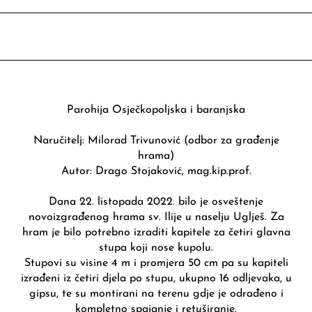
Parohija Osječkopoljska i baranjska
Naručitelj: Milorad Trivunović (odbor za građenje
hrama)
Autor: Drago Stojaković, mag.kip.prof.
Dana 22. listopada 2022. bilo je osveštenje
novoizgrađenog hrama sv. Ilije u naselju Uglješ. Za
hram je bilo potrebno izraditi kapitele za četiri glavna
stupa koji nose kupolu.
Stupovi su visine 4 m i promjera 50 cm pa su kapiteli
izrađeni iz četiri djela po stupu, ukupno 16 odljevaka, u
gipsu, te su montirani na terenu gdje je odrađeno i
kompletno spajanje i retuširanje.