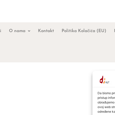
i
O nama
Kontakt
Politika Kolačića (EU)
Da bismo pru
pristup inf
obrađujemo p
ovoj web str
određene kar