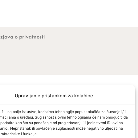
Izjava o privatnosti
Upravljanje pristankom za kolačiće
žili najbolje iskustvo, koristimo tehnologije poput kolačića za čuvanje i/ili
ormacijama o uređaju. Suglasnost s ovim tehnologijama će nam omogućiti da
odatke kao što su ponašanje pri pregledavanju ili jedinstveni ID-ovi na
anici. Nepristanak ili povlačenje suglasnosti može negativno utjecati na
akteristike i funkcije.