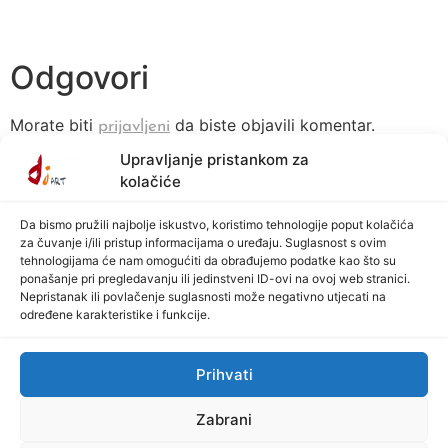
Odgovori
Morate biti
da biste objavili komentar.
prijavljeni
Upravljanje pristankom za
kolačiće
Da bismo pružili najbolje iskustvo, koristimo tehnologije poput kolačića
za čuvanje i/ili pristup informacijama o uređaju. Suglasnost s ovim
tehnologijama će nam omogućiti da obrađujemo podatke kao što su
ponašanje pri pregledavanju ili jedinstveni ID-ovi na ovoj web stranici.
© 2026 All rights Reserved. Design by Vijuga Plus by Grundler Grupa
Nepristanak ili povlačenje suglasnosti može negativno utjecati na
određene karakteristike i funkcije.
Prihvati
Zabrani