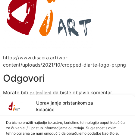
https://www.disacra.art/wp-
content/uploads/2021/10/cropped-diarte-logo-pr.png
Odgovori
Morate biti
da biste objavili komentar.
prijavljeni
Upravljanje pristankom za
kolačiće
Da bismo pružili najbolje iskustvo, koristimo tehnologije poput kolačića
za čuvanje i/ili pristup informacijama o uređaju. Suglasnost s ovim
tehnologijama će nam omogućiti da obrađujemo podatke kao što su