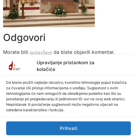
Odgovori
Morate biti
da biste objavili komentar.
prijavljeni
Upravljanje pristankom za
kolačiće
Da bismo pružili najbolje iskustvo, koristimo tehnologije poput kolačića
za čuvanje i/ili pristup informacijama o uređaju. Suglasnost s ovim
tehnologijama će nam omogućiti da obrađujemo podatke kao što su
ponašanje pri pregledavanju ili jedinstveni ID-ovi na ovoj web stranici.
© 2026 All rights Reserved. Design by Vijuga Plus by Grundler Grupa
Nepristanak ili povlačenje suglasnosti može negativno utjecati na
određene karakteristike i funkcije.
Prihvati