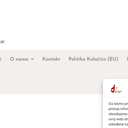
ar.
i
O nama
Kontakt
Politika Kolačića (EU)
Da bismo pru
pristup inf
obrađujemo p
ovoj web str
određene kar