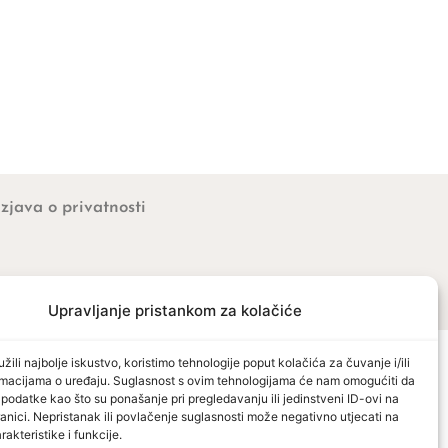
Izjava o privatnosti
Upravljanje pristankom za kolačiće
žili najbolje iskustvo, koristimo tehnologije poput kolačića za čuvanje i/ili
ormacijama o uređaju. Suglasnost s ovim tehnologijama će nam omogućiti da
odatke kao što su ponašanje pri pregledavanju ili jedinstveni ID-ovi na
anici. Nepristanak ili povlačenje suglasnosti može negativno utjecati na
akteristike i funkcije.