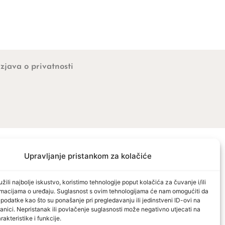
Izjava o privatnosti
Upravljanje pristankom za kolačiće
žili najbolje iskustvo, koristimo tehnologije poput kolačića za čuvanje i/ili
ormacijama o uređaju. Suglasnost s ovim tehnologijama će nam omogućiti da
odatke kao što su ponašanje pri pregledavanju ili jedinstveni ID-ovi na
anici. Nepristanak ili povlačenje suglasnosti može negativno utjecati na
akteristike i funkcije.