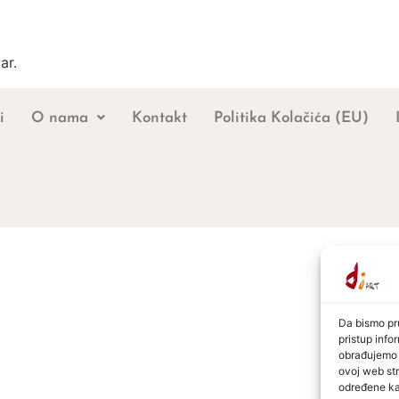
ar.
i
O nama
Kontakt
Politika Kolačića (EU)
Da bismo pru
pristup inf
obrađujemo p
ovoj web str
određene kar