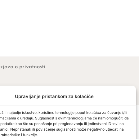
Izjava o privatnosti
Upravljanje pristankom za kolačiće
žili najbolje iskustvo, koristimo tehnologije poput kolačića za čuvanje i/ili
ormacijama o uređaju. Suglasnost s ovim tehnologijama će nam omogućiti da
odatke kao što su ponašanje pri pregledavanju ili jedinstveni ID-ovi na
anici. Nepristanak ili povlačenje suglasnosti može negativno utjecati na
akteristike i funkcije.