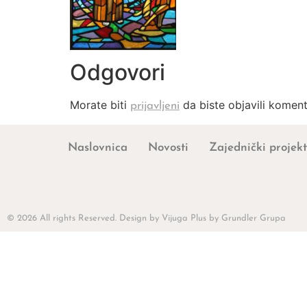
Odgovori
Morate biti
da biste objavili koment
prijavljeni
Naslovnica
Novosti
Zajednički projekt
© 2026 All rights Reserved. Design by Vijuga Plus by Grundler Grupa