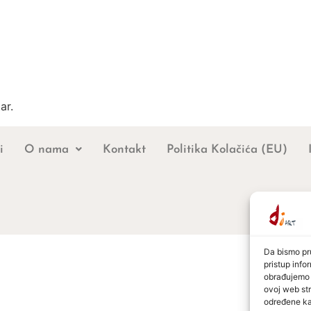
ar.
i
O nama
Kontakt
Politika Kolačića (EU)
Da bismo pru
pristup inf
obrađujemo p
ovoj web str
određene kar